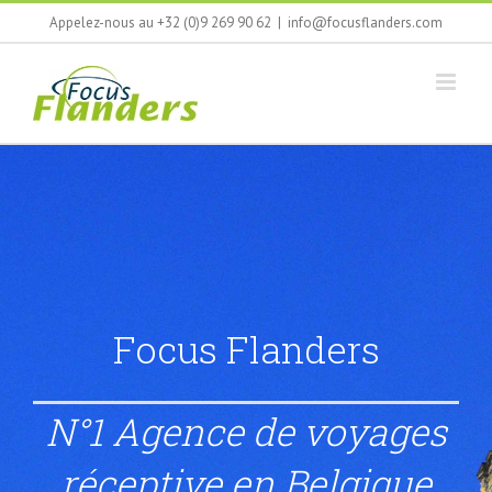
Skip
Appelez-nous au +32 (0)9 269 90 62
|
info@focusflanders.com
to
content
Focus Flanders
N°1 Agence de voyages
réceptive en Belgique